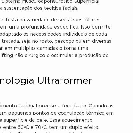
 Sistema Musculoaponeurótico Superficial
 sustentação dos tecidos faciais.
nifesta na variedade de seus transdutores
r em uma profundidade específica. Isso permite
daptado às necessidades individuais de cada
r tratada, seja no rosto, pescoço ou em diversas
uar em múltiplas camadas o torna uma
ting não cirúrgico e estimular a produção de
nologia Ultraformer
mento tecidual preciso e focalizado. Quando as
eram pequenos pontos de coagulação térmica em
 a superfície da pele. Esse aquecimento
s entre 60ºC e 70ºC, tem um duplo efeito.