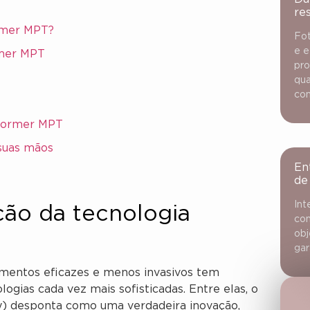
re
rmer MPT?
Fot
e e
rmer MPT
pro
qua
con
aformer MPT
suas mãos
En
de
Int
ção da tecnologia
con
obj
gar
tamentos eficazes e menos invasivos tem
gias cada vez mais sofisticadas. Entre elas, o
y) desponta como uma verdadeira inovação,