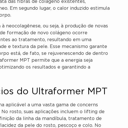
ta das fibras de colágeno existentes,
neo. Em segundo lugar, o calor induzido estimula
orpo.
a à neocolagênese, ou seja, à produção de novas
o de formação de novo colágeno ocorre
ntes ao tratamento, resultando em uma
dade e textura da pele. Esse mecanismo garante
corpo está, de fato, se rejuvenescendo de dentro
traformer MPT permite que a energia seja
timizando os resultados e garantindo a
cios do Ultraformer MPT
na aplicável a uma vasta gama de concerns
 No rosto, suas aplicações incluem o lifting de
finição da linha da mandíbula, tratamento de
 flacidez da pele do rosto, pescoço e colo. No