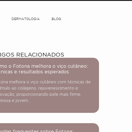
DERMATOLOGIA
BLOG
IGOS RELACIONADOS
mo o Fotona melhora o viço cutâneo:
cnicas e resultados esperados
ona melhora o viço cutâneo com técnicas de
ímulo ao colágeno, rejuvenescimento e
ovação, proporcionando pele mais firme,
inosa e jovem.
vidas frequentes sobre Fotona: