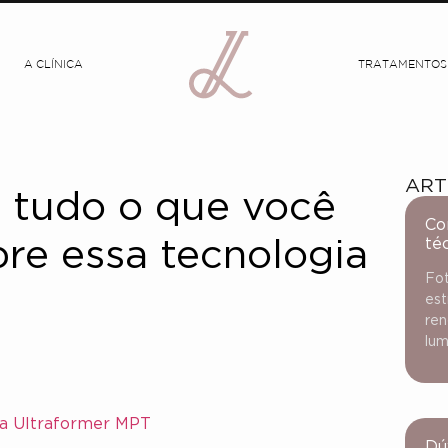
A CLÍNICA
TRATAMENTOS
ART
 tudo o que você
Co
té
bre essa tecnologia
Fot
est
ren
lum
ia Ultraformer MPT
Dú