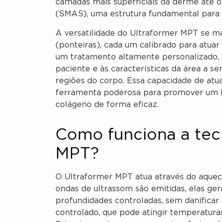
camadas mais superficiais da derme até o
(SMAS), uma estrutura fundamental para a
A versatilidade do Ultraformer MPT se ma
(ponteiras), cada um calibrado para atua
um tratamento altamente personalizado, a
paciente e às características da área a se
regiões do corpo. Essa capacidade de at
ferramenta poderosa para promover um lif
colágeno de forma eficaz.
Como funciona a tec
MPT?
O Ultraformer MPT atua através do aqueci
ondas de ultrassom são emitidas, elas g
profundidades controladas, sem danificar
controlado, que pode atingir temperatura