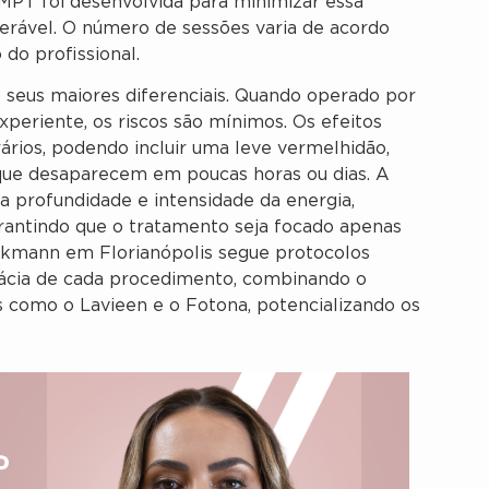
MPT foi desenvolvida para minimizar essa
lerável. O número de sessões varia de acordo
 do profissional.
seus maiores diferenciais. Quando operado por
periente, os riscos são mínimos. Os efeitos
ários, podendo incluir uma leve vermelhidão,
, que desaparecem em poucas horas ou dias. A
a profundidade e intensidade da energia,
rantindo que o tratamento seja focado apenas
Luckmann em Florianópolis segue protocolos
icácia de cada procedimento, combinando o
como o Lavieen e o Fotona, potencializando os