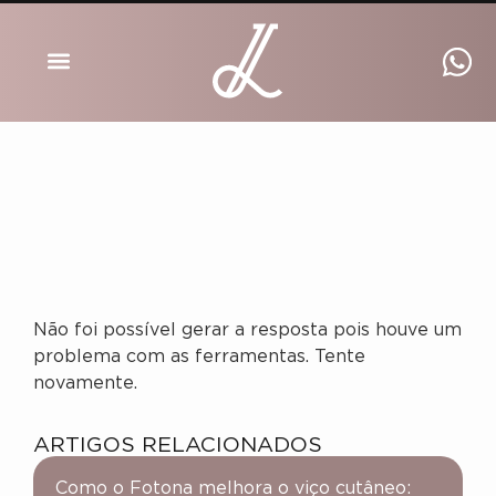
DRA INGRID LUCKMANN
Não foi possível gerar a resposta pois houve um
problema com as ferramentas. Tente
novamente.
ARTIGOS RELACIONADOS
Como o Fotona melhora o viço cutâneo: