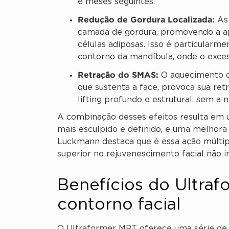
e meses seguintes.
Redução de Gordura Localizada:
As 
camada de gordura, promovendo a a
células adiposas. Isso é particularme
contorno da mandíbula, onde o exce
Retração do SMAS:
O aquecimento d
que sustenta a face, provoca sua re
lifting profundo e estrutural, sem a n
A combinação desses efeitos resulta em 
mais esculpido e definido, e uma melhora 
Luckmann destaca que é essa ação múltip
superior no rejuvenescimento facial não in
Benefícios do Ultra
contorno facial
O Ultraformer MPT oferece uma série de