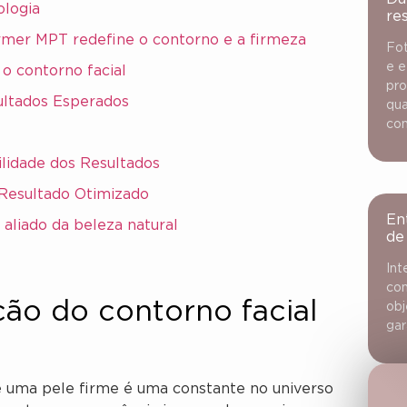
ologia
re
mer MPT redefine o contorno e a firmeza
Fot
e e
o contorno facial
pro
ltados Esperados
qua
con
lidade dos Resultados
Resultado Otimizado
En
aliado da beleza natural
de
Int
con
ção do contorno facial
obj
gar
e uma pele firme é uma constante no universo