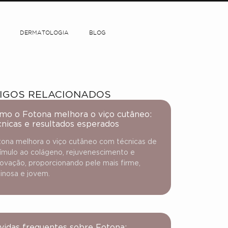
DERMATOLOGIA
BLOG
IGOS RELACIONADOS
mo o Fotona melhora o viço cutâneo:
cnicas e resultados esperados
ona melhora o viço cutâneo com técnicas de
ímulo ao colágeno, rejuvenescimento e
ovação, proporcionando pele mais firme,
inosa e jovem.
vidas frequentes sobre Fotona: