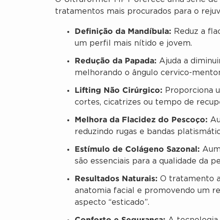
tratamentos mais procurados para o rejuv
Definição da Mandíbula:
Reduz a flac
um perfil mais nítido e jovem.
Redução da Papada:
Ajuda a diminui
melhorando o ângulo cervico-menton
Lifting Não Cirúrgico:
Proporciona um
cortes, cicatrizes ou tempo de recu
Melhora da Flacidez do Pescoço:
Aum
reduzindo rugas e bandas platismátic
Estímulo de Colágeno Sazonal:
Aume
são essenciais para a qualidade da pe
Resultados Naturais:
O tratamento at
anatomia facial e promovendo um r
aspecto “esticado”.
Conforto e Segurança: