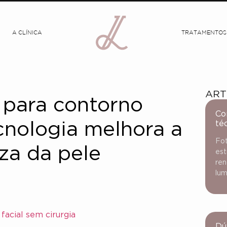
A CLÍNICA
TRATAMENTOS
ART
 para contorno
Co
té
ecnologia melhora a
Fot
eza da pele
est
ren
lum
facial sem cirurgia
Dú