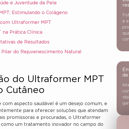
aúde e Juventude da Pele
re
MPT: Estimulando o Colágeno
Fot
e e
o com Ultraformer MPT
pro
na Prática Clínica
qua
con
tativas de Resultados
Pilar do Rejuvenescimento Natural
En
de
ção do Ultraformer MPT
Int
o Cutâneo
con
obj
 e com aspecto saudável é um desejo comum, e
gar
tantemente para oferecer soluções que atendam
is promissoras e procuradas, o Ultraformer
a como um tratamento inovador no campo do