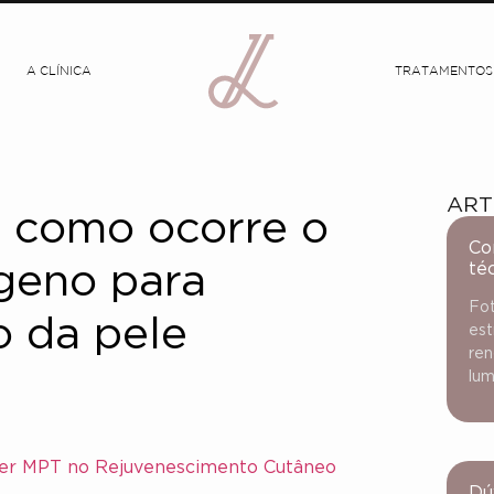
A CLÍNICA
TRATAMENTOS
ART
: como ocorre o
Co
té
geno para
Fot
o da pele
est
ren
lum
rmer MPT no Rejuvenescimento Cutâneo
Dú