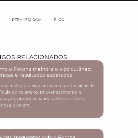
DERMATOLOGIA
BLOG
IGOS RELACIONADOS
mo o Fotona melhora o viço cutâneo:
cnicas e resultados esperados
ona melhora o viço cutâneo com técnicas de
ímulo ao colágeno, rejuvenescimento e
ovação, proporcionando pele mais firme,
inosa e jovem.
vidas frequentes sobre Fotona: