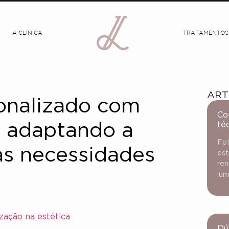
A CLÍNICA
TRATAMENTOS
ART
onalizado com
Co
té
: adaptando a
Fot
as necessidades
est
ren
lum
zação na estética
Dú