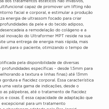
 dos tratamentos estéticos não invasivos,
tifuncional capaz de promover um lifting não
ontorno facial e corporal, e estimular a produção
iza energia de ultrassom focado para criar
rofundidades da pele e do tecido adiposo,
desencadeia a remodelação do colágeno e a
ipal inovação do Ultraformer MPT reside na sua
ite uma entrega de energia mais rápida, mais
rtável para o paciente, otimizando o tempo de
ificada pela disponibilidade de diversas
ir profundidades específicas – desde 1.5mm para
elhorando a textura e linhas finas) até 13mm
ordura e flacidez corporal. Essa característica
a uma vasta gama de indicações, desde o
 as pálpebras, até o tratamento de flacidez
s e coxas. É essa capacidade de adaptação que
 excepcional para um tratamento