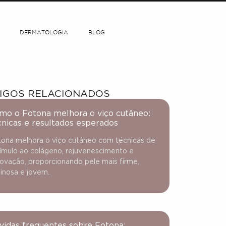
DERMATOLOGIA
BLOG
IGOS RELACIONADOS
mo o Fotona melhora o viço cutâneo:
cnicas e resultados esperados
ona melhora o viço cutâneo com técnicas de
ímulo ao colágeno, rejuvenescimento e
ovação, proporcionando pele mais firme,
inosa e jovem.
vidas frequentes sobre Fotona: