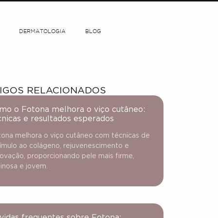
DERMATOLOGIA
BLOG
IGOS RELACIONADOS
mo o Fotona melhora o viço cutâneo:
cnicas e resultados esperados
ona melhora o viço cutâneo com técnicas de
ímulo ao colágeno, rejuvenescimento e
ovação, proporcionando pele mais firme,
inosa e jovem.
vidas frequentes sobre Fotona: