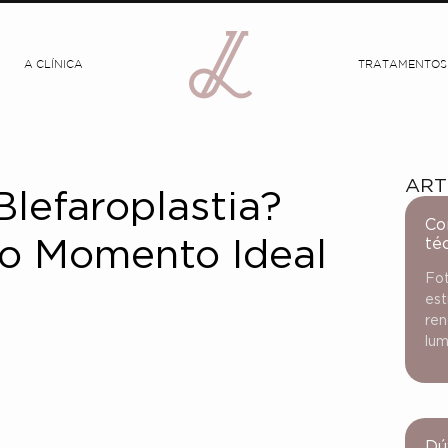
A CLÍNICA
TRATAMENTOS
ART
lefaroplastia?
Co
té
r o Momento Ideal
Fot
est
ren
lum
Dú