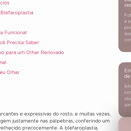
cios
re
Blefaroplastia
Fot
e e
pro
ia Funcional
qua
con
ocê Precisa Saber
ho para um Olhar Renovado
nal
En
eu Olhar
de
Int
con
obj
gar
rcantes e expressivas do rosto, e muitas vezes,
urgem justamente nas pálpebras, conferindo um
elhecido precocemente. A blefaroplastia,