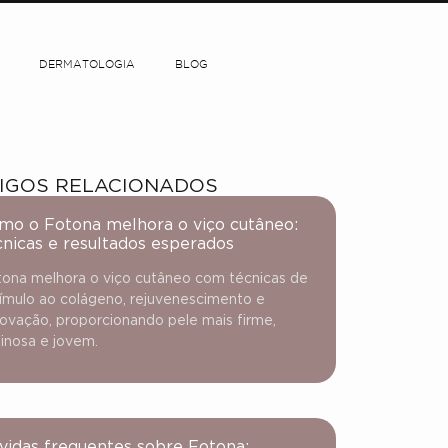
DERMATOLOGIA
BLOG
IGOS RELACIONADOS
mo o Fotona melhora o viço cutâneo:
cnicas e resultados esperados
ona melhora o viço cutâneo com técnicas de
ímulo ao colágeno, rejuvenescimento e
ovação, proporcionando pele mais firme,
inosa e jovem.
vidas frequentes sobre Fotona: