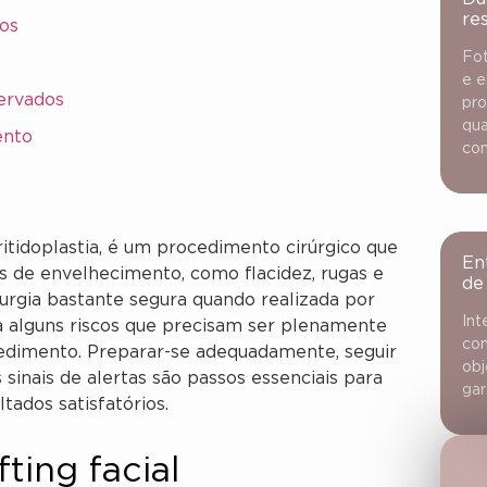
re
ios
Fot
e e
servados
pro
qua
ento
con
itidoplastia, é um procedimento cirúrgico que
En
is de envelhecimento, como flacidez, rugas e
de
rurgia bastante segura quando realizada por
Int
ta alguns riscos que precisam ser plenamente
con
edimento. Preparar-se adequadamente, seguir
obj
sinais de alertas são passos essenciais para
gar
tados satisfatórios.
fting facial