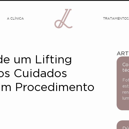
A CLÍNICA
TRATAMENTOS
ART
de um Lifting
Co
té
 os Cuidados
Fot
 um Procedimento
est
ren
lum
Dú