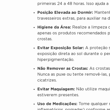
primeiras 24 a 48 horas. Isso ajuda a
Posição Elevada ao Dormir:
Mantenha
travesseiros extras, para auxiliar na
Higiene da Área:
Realize a limpeza d
apenas os produtos recomendados pe
crostas.
Evitar Exposição Solar:
A proteção so
exposição direta ao sol durante o pe
hiperpigmentação.
Não Remover as Crostas:
As crostas
Nunca as puxe ou tente removê-las, p
cicatrizes.
Evitar Maquiagem:
Não utilize maqu
estiverem presentes.
Uso de Medicações:
Tome qualquer me
inflamatórios, pomadas) conforme as