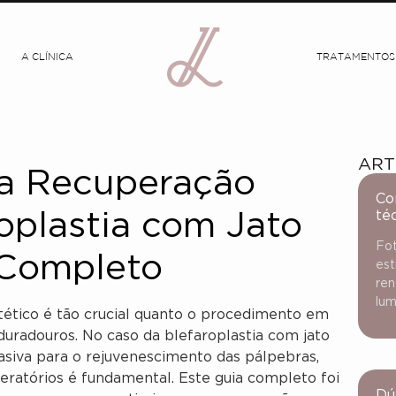
A CLÍNICA
TRATAMENTOS
ART
a Recuperação
Co
té
oplastia com Jato
Fot
 Completo
est
ren
lum
ético é tão crucial quanto o procedimento em
e duradouros. No caso da blefaroplastia com jato
siva para o rejuvenescimento das pálpebras,
ratórios é fundamental. Este guia completo foi
Dú