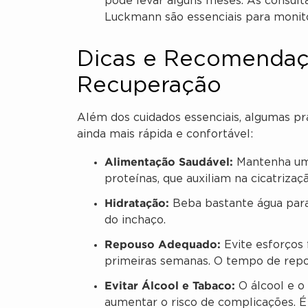
pode levar alguns meses. As consul
Luckmann são essenciais para monito
Dicas e Recomendaçõ
Recuperação
Além dos cuidados essenciais, algumas p
ainda mais rápida e confortável:
Alimentação Saudável:
Mantenha uma 
proteínas, que auxiliam na cicatriza
Hidratação:
Beba bastante água para 
do inchaço.
Repouso Adequado:
Evite esforços 
primeiras semanas. O tempo de repo
Evitar Álcool e Tabaco:
O álcool e o
aumentar o risco de complicações. É 