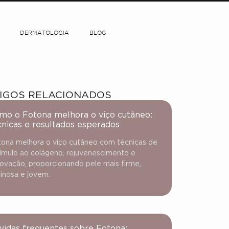
DERMATOLOGIA
BLOG
IGOS RELACIONADOS
mo o Fotona melhora o viço cutâneo:
cnicas e resultados esperados
ona melhora o viço cutâneo com técnicas de
ímulo ao colágeno, rejuvenescimento e
ovação, proporcionando pele mais firme,
inosa e jovem.
vidas frequentes sobre Fotona: