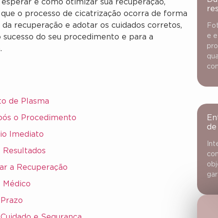
 esperar e como otimizar sua recuperação,
re
que o processo de cicatrização ocorra de forma
 da recuperação e adotar os cuidados corretos,
Fot
e e
 o sucesso do seu procedimento e para a
pro
.
qua
con
to de Plasma
Após o Procedimento
En
de
io Imediato
Int
s Resultados
con
obj
ar a Recuperação
gar
o Médico
 Prazo
Cuidado e Segurança