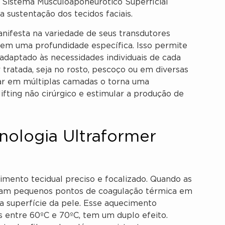
 Sistema Musculoaponeurótico Superficial
 sustentação dos tecidos faciais.
nifesta na variedade de seus transdutores
r em uma profundidade específica. Isso permite
daptado às necessidades individuais de cada
r tratada, seja no rosto, pescoço ou em diversas
uar em múltiplas camadas o torna uma
ting não cirúrgico e estimular a produção de
nologia Ultraformer
mento tecidual preciso e focalizado. Quando as
eram pequenos pontos de coagulação térmica em
 a superfície da pele. Esse aquecimento
s entre 60ºC e 70ºC, tem um duplo efeito.