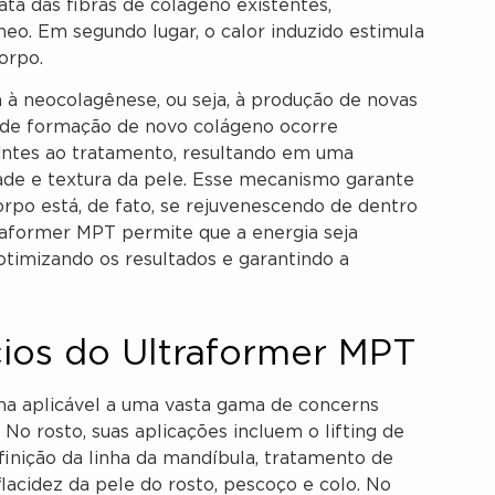
ta das fibras de colágeno existentes,
neo. Em segundo lugar, o calor induzido estimula
orpo.
a à neocolagênese, ou seja, à produção de novas
o de formação de novo colágeno ocorre
ntes ao tratamento, resultando em uma
dade e textura da pele. Esse mecanismo garante
corpo está, de fato, se rejuvenescendo de dentro
traformer MPT permite que a energia seja
timizando os resultados e garantindo a
cios do Ultraformer MPT
na aplicável a uma vasta gama de concerns
 No rosto, suas aplicações incluem o lifting de
finição da linha da mandíbula, tratamento de
 flacidez da pele do rosto, pescoço e colo. No