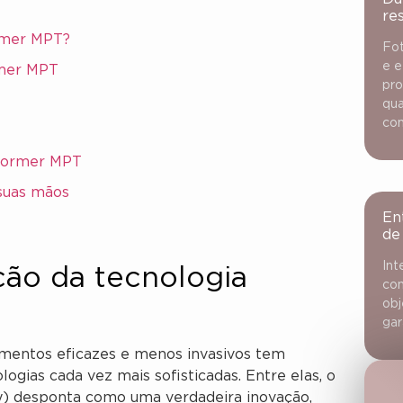
re
rmer MPT?
Fot
e e
rmer MPT
pro
qua
con
aformer MPT
suas mãos
En
de
Int
ção da tecnologia
con
obj
gar
tamentos eficazes e menos invasivos tem
gias cada vez mais sofisticadas. Entre elas, o
y) desponta como uma verdadeira inovação,