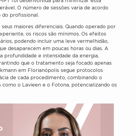
MPT foi desenvolvida para minimizar essa
lerável. O número de sessões varia de acordo
 do profissional.
seus maiores diferenciais. Quando operado por
periente, os riscos são mínimos. Os efeitos
ários, podendo incluir uma leve vermelhidão,
, que desaparecem em poucas horas ou dias. A
a profundidade e intensidade da energia,
rantindo que o tratamento seja focado apenas
Luckmann em Florianópolis segue protocolos
icácia de cada procedimento, combinando o
como o Lavieen e o Fotona, potencializando os