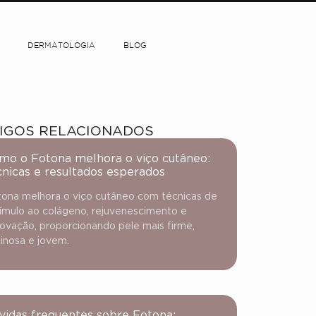
DERMATOLOGIA
BLOG
IGOS RELACIONADOS
mo o Fotona melhora o viço cutâneo:
cnicas e resultados esperados
ona melhora o viço cutâneo com técnicas de
ímulo ao colágeno, rejuvenescimento e
ovação, proporcionando pele mais firme,
inosa e jovem.
vidas frequentes sobre Fotona: