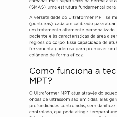
camadas mais superficiais da derme até o
(SMAS), uma estrutura fundamental para a
A versatilidade do Ultraformer MPT se ma
(ponteiras), cada um calibrado para atua
um tratamento altamente personalizado, a
paciente e às características da área a se
regiões do corpo. Essa capacidade de at
ferramenta poderosa para promover um lif
colágeno de forma eficaz.
Como funciona a tec
MPT?
O Ultraformer MPT atua através do aqueci
ondas de ultrassom são emitidas, elas g
profundidades controladas, sem danificar
controlado, que pode atingir temperatura