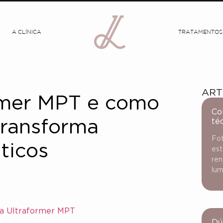
A CLÍNICA
TRATAMENTOS
ART
rmer MPT e como
Co
té
transforma
Fot
ticos
est
ren
lum
ia Ultraformer MPT
Dú