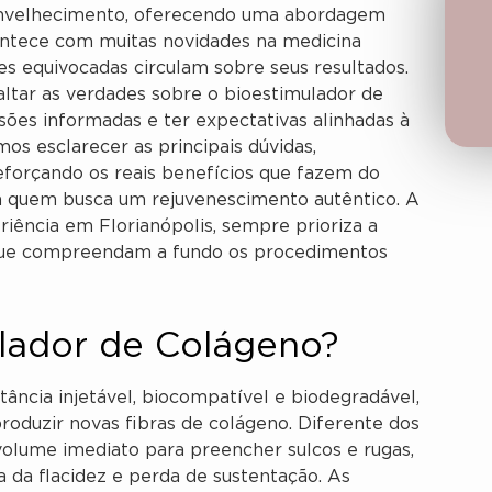
 envelhecimento, oferecendo uma abordagem
contece com muitas novidades na medicina
es equivocadas circulam sobre seus resultados.
ltar as verdades sobre o bioestimulador de
ões informadas e ter expectativas alinhadas à
os esclarecer as principais dúvidas,
eforçando os reais benefícios que fazem do
a quem busca um rejuvenescimento autêntico. A
iência em Florianópolis, sempre prioriza a
 que compreendam a fundo os procedimentos
lador de Colágeno?
ância injetável, biocompatível e biodegradável,
produzir novas fibras de colágeno. Diferente dos
olume imediato para preencher sulcos e rugas,
 da flacidez e perda de sustentação. As