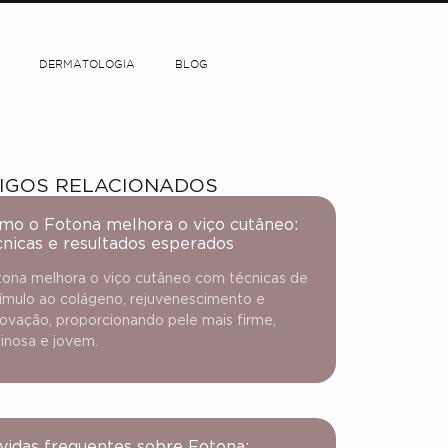
DERMATOLOGIA
BLOG
IGOS RELACIONADOS
mo o Fotona melhora o viço cutâneo:
cnicas e resultados esperados
ona melhora o viço cutâneo com técnicas de
ímulo ao colágeno, rejuvenescimento e
ovação, proporcionando pele mais firme,
inosa e jovem.
vidas frequentes sobre Fotona: