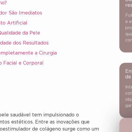
no?
re
ador São Imediatos
Fot
e e
o Artificial
pro
Qualidade da Pele
qua
con
idade dos Resultados
Completamente a Cirurgia
o Facial e Corporal
En
de
Int
con
obj
gar
pele saudável tem impulsionado o
os estéticos. Entre as inovações que
ioestimulador de colágeno surge como um