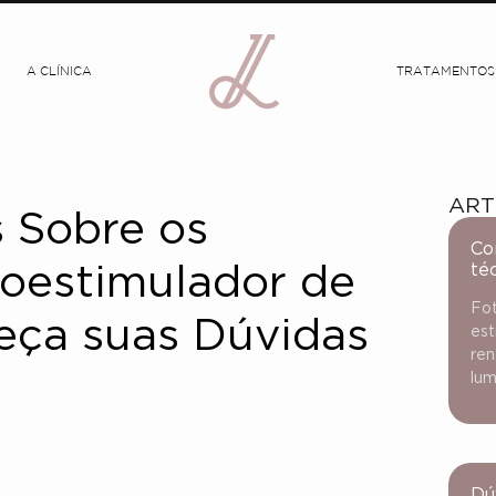
A CLÍNICA
TRATAMENTOS
ART
 Sobre os
Co
té
ioestimulador de
Fot
eça suas Dúvidas
est
ren
lum
Dú