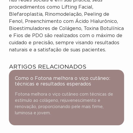
nas redes sociais e em sua prática, seus
procedimentos como Lifting Facial,
Blefaroplastia, Rinomodelação, Peeling de
Fenol, Preenchimento com Ácido Hialurônico,
Bioestimuladores de Colágeno, Toxina Botulínica
e Fios de PDO são realizados com o máximo de
cuidado e precisão, sempre visando resultados
naturais e a satisfação de suas pacientes.
ARTIGOS RELACIONADOS
Como o Fotona melhora o viço cutâneo:
técnicas e resultados esperados
Fotona melhora o viço cutâneo com técnicas de
estímulo ao colágeno, rejuvenescimento e
renovação, proporcionando pele mais firme,
luminosa e jovem.