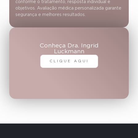
conforme o tratamento, resposta individual e
objetivos. Avaliação médica personalizada garante
segurança e melhores resultados.
Conheça Dra. Ingrid
Luckmann
CLIQUE AQUI