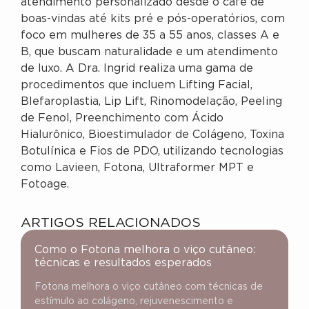
atendimento personalizado desde o café de
boas-vindas até kits pré e pós-operatórios, com
foco em mulheres de 35 a 55 anos, classes A e
B, que buscam naturalidade e um atendimento
de luxo. A Dra. Ingrid realiza uma gama de
procedimentos que incluem Lifting Facial,
Blefaroplastia, Lip Lift, Rinomodelação, Peeling
de Fenol, Preenchimento com Ácido
Hialurônico, Bioestimulador de Colágeno, Toxina
Botulínica e Fios de PDO, utilizando tecnologias
como Lavieen, Fotona, Ultraformer MPT e
Fotoage.
ARTIGOS RELACIONADOS
Como o Fotona melhora o viço cutâneo:
técnicas e resultados esperados
Fotona melhora o viço cutâneo com técnicas de
estímulo ao colágeno, rejuvenescimento e