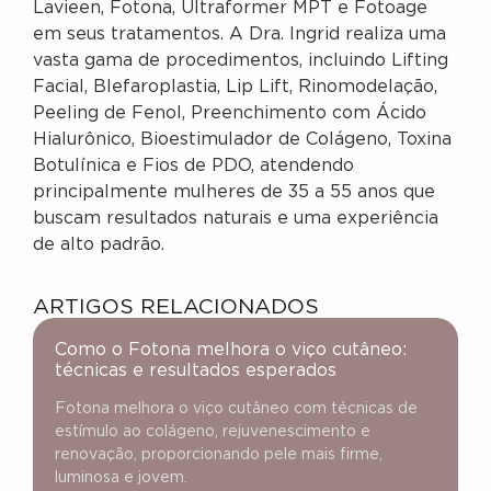
Lavieen, Fotona, Ultraformer MPT e Fotoage
em seus tratamentos. A Dra. Ingrid realiza uma
vasta gama de procedimentos, incluindo Lifting
Facial, Blefaroplastia, Lip Lift, Rinomodelação,
Peeling de Fenol, Preenchimento com Ácido
Hialurônico, Bioestimulador de Colágeno, Toxina
Botulínica e Fios de PDO, atendendo
principalmente mulheres de 35 a 55 anos que
buscam resultados naturais e uma experiência
de alto padrão.
ARTIGOS RELACIONADOS
Como o Fotona melhora o viço cutâneo:
técnicas e resultados esperados
Fotona melhora o viço cutâneo com técnicas de
estímulo ao colágeno, rejuvenescimento e
renovação, proporcionando pele mais firme,
luminosa e jovem.