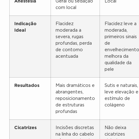
Anestesia
Geral ou sedação
Local
com local
Indicação
Flacidez
Flacidez leve a
Ideal
moderada a
moderada,
severa, rugas
primeiros sinais
profundas, perda
de
de contorno
envelhecimento
acentuada
melhora da
qualidade da
pele
Resultados
Mais dramáticos e
Sutis e naturais,
abrangentes,
leve elevação e
reposicionamento
estímulo de
de estruturas
colágeno
profundas
Cicatrizes
Incisões discretas
Não deixa
na linha do cabelo
cicatrizes