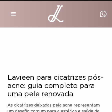
DRA INGRID LUCKMANN
Lavieen para cicatrizes pós-
acne: guia completo para
uma pele renovada
As cicatrizes deixadas pela acne representam
um desafio comum para a estética e saúde da