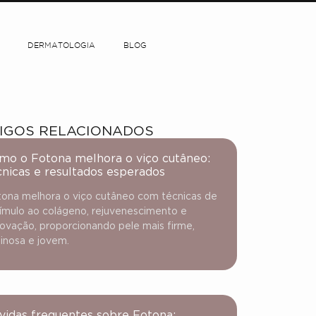
DERMATOLOGIA
BLOG
IGOS RELACIONADOS
mo o Fotona melhora o viço cutâneo:
cnicas e resultados esperados
ona melhora o viço cutâneo com técnicas de
ímulo ao colágeno, rejuvenescimento e
ovação, proporcionando pele mais firme,
inosa e jovem.
vidas frequentes sobre Fotona: