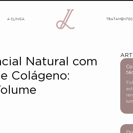
A CLÍNICA
TRATAMENTOS
ART
cial Natural com
Co
té
de Colágeno:
Fot
Volume
est
ren
lum
Dú