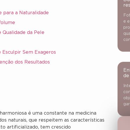
re
 para a Naturalidade
Fot
e e
Volume
pro
e Qualidade da Pele
qua
con
e Esculpir Sem Exageros
enção dos Resultados
En
de
Int
con
obj
gar
 harmoniosa é uma constante na medicina
dos naturais, que respeitem as características
to artificializado, tem crescido