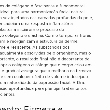
es de colágeno é fascinante e fundamental
ideal para uma harmonização facial natural,
vez injetados nas camadas profundas da pele,
sencadeiam uma resposta inflamatória
blastos a iniciarem o processo de
vo colágeno e elastina. Com o tempo, as fibras
am e reorganizam a estrutura da derme,
me e resistente. As substâncias dos
radualmente absorvidas pelo organismo, mas o
rtanto, o resultado final não é decorrente da
róprio colágeno autólogo que o corpo criou em
o e gradual assegura que a melhoria na firmeza
ca e sem qualquer efeito de volume indesejado,
 e a naturalidade da expressão facial. A Dra.
ão aprofundada para planejar tratamentos
cientes.
mento: Firmeza e