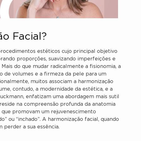
o Facial?
rocedimentos estéticos cujo principal objetivo
librando proporções, suavizando imperfeições e
Mais do que mudar radicalmente a fisionomia, a
ão de volumes e a firmeza da pele para um
cionalmente, muitos associam a harmonização
ume, contudo, a modernidade da estética, e a
d Luckmann, enfatizam uma abordagem mais sutil
e reside na compreensão profunda da anatomia
tos que promovam um rejuvenescimento
do” ou “inchado”. A harmonização facial, quando
m perder a sua essência.