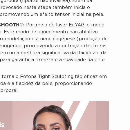
gordura (lipólise não invasiva). Além da
provocado nesta etapa também inicia o
promovendo um efeito tensor inicial na pele.
 SMOOTH®:
Por meio do laser Er:YAG, o modo
. Este modo de aquecimento não ablativo
 remodelação e a neocolagênese (produção de
omogêneo, promovendo a contração das fibras
 em uma melhora significativa da flacidez e da
 para garantir a firmeza e a suavidade da pele
torna o Fotona Tight Sculpting tão eficaz em
da e a flacidez da pele, proporcionando
orporal.