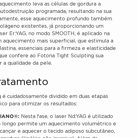
aquecimento leva as células de gordura a
utodestruição programada, resultando na sua
neamente, esse aquecimento profundo também
 colágeno existentes, já proporcionando um
laser Er:YAG, no modo SMOOTH, é aplicado na
 aquecimento mais superficial, que estimula a
stina, essenciais para a firmeza e elasticidade
 que confere ao Fotona Tight Sculpting sua
 a qualidade da pele.
ratamento
 é cuidadosamente dividido em duas etapas
co para otimizar os resultados:
PIANO®:
Nesta fase, o laser Nd:YAG é utilizado
 longo permite um aquecimento volumétrico e
lcançar e aquecer o tecido adiposo subcutâneo,