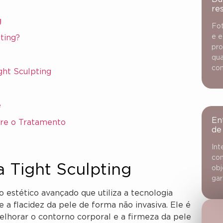
re
g
Fot
e e
ting?
pro
qua
con
ght Sculpting
e
En
bre o Tratamento
de
Int
con
 Tight Sculpting
obj
gar
 estético avançado que utiliza a tecnologia
 a flacidez da pele de forma não invasiva. Ele é
horar o contorno corporal e a firmeza da pele