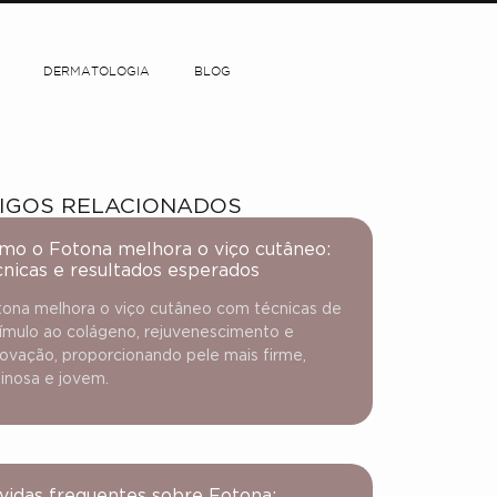
DERMATOLOGIA
BLOG
IGOS RELACIONADOS
mo o Fotona melhora o viço cutâneo:
cnicas e resultados esperados
ona melhora o viço cutâneo com técnicas de
ímulo ao colágeno, rejuvenescimento e
ovação, proporcionando pele mais firme,
inosa e jovem.
vidas frequentes sobre Fotona: