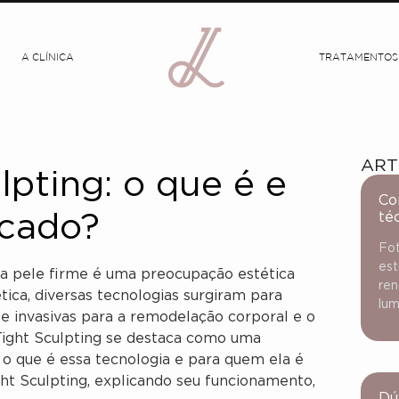
A CLÍNICA
TRATAMENTOS
ART
lpting: o que é e
Co
té
icado?
Fot
est
a pele firme é uma preocupação estética
ren
ca, diversas tecnologias surgiram para
lum
e invasivas para a remodelação corporal e o
 Tight Sculpting se destaca como uma
 o que é essa tecnologia e para quem ela é
ght Sculpting, explicando seu funcionamento,
Dú