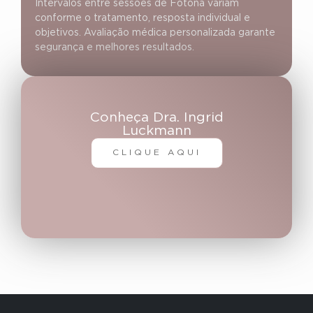
Intervalos entre sessões de Fotona variam
conforme o tratamento, resposta individual e
objetivos. Avaliação médica personalizada garante
segurança e melhores resultados.
Conheça Dra. Ingrid
Luckmann
CLIQUE AQUI