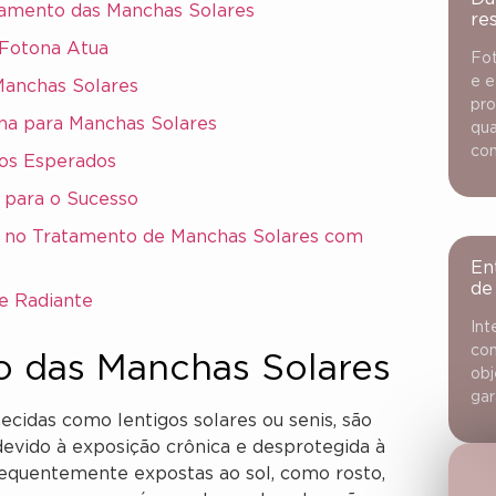
tamento das Manchas Solares
re
 Fotona Atua
Fot
e e
Manchas Solares
pro
na para Manchas Solares
qua
con
dos Esperados
 para o Sucesso
n no Tratamento de Manchas Solares com
En
de
e Radiante
Int
con
io das Manchas Solares
obj
gar
cidas como lentigos solares ou senis, são
evido à exposição crônica e desprotegida à
requentemente expostas ao sol, como rosto,