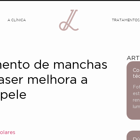
A CLÍNICA
TRATAMENTOS
ART
mento de manchas
Co
té
laser melhora a
Fot
 pele
est
ren
lum
olares
Dú