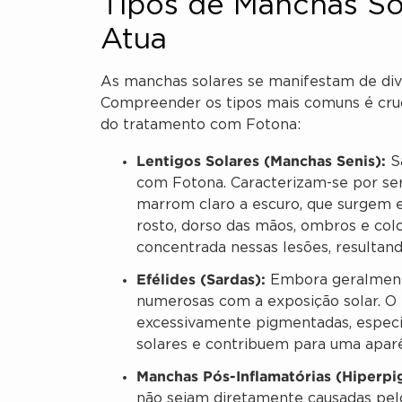
Tipos de Manchas So
Atua
As manchas solares se manifestam de div
Compreender os tipos mais comuns é cruc
do tratamento com Fotona:
Lentigos Solares (Manchas Senis):
Sã
com Fotona. Caracterizam-se por ser
marrom claro a escuro, que surgem e
rosto, dorso das mãos, ombros e col
concentrada nessas lesões, resultan
Efélides (Sardas):
Embora geralmente
numerosas com a exposição solar. O 
excessivamente pigmentadas, espec
solares e contribuem para uma aparên
Manchas Pós-Inflamatórias (Hiperpi
não sejam diretamente causadas pelo