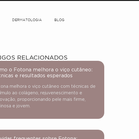
DERMATOLOGIA
BLOG
IGOS RELACIONADOS
mo o Fotona melhora o viço cutâneo:
cnicas e resultados esperados
ona melhora o viço cutâneo com técnicas de
ímulo ao colágeno, rejuvenescimento e
ovação, proporcionando pele mais firme,
inosa e jovem.
vidas frequentes sobre Fotona: