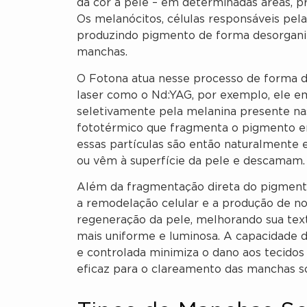
dá cor à pele – em determinadas áreas, p
Os melanócitos, células responsáveis pel
produzindo pigmento de forma desorganiz
manchas.
O Fotona atua nesse processo de forma dir
laser como o Nd:YAG, por exemplo, ele em
seletivamente pela melanina presente na
fototérmico que fragmenta o pigmento e
essas partículas são então naturalmente 
ou vêm à superfície da pele e descamam.
Além da fragmentação direta do pigmen
a remodelação celular e a produção de no
regeneração da pele, melhorando sua text
mais uniforme e luminosa. A capacidade 
e controlada minimiza o dano aos tecido
eficaz para o clareamento das manchas so