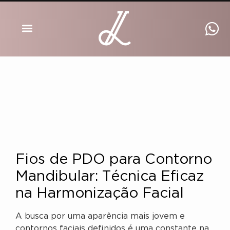
DRA INGRID LUCKMANN
Fios de PDO para Contorno
Mandibular: Técnica Eficaz
na Harmonização Facial
A busca por uma aparência mais jovem e
contornos faciais definidos é uma constante na