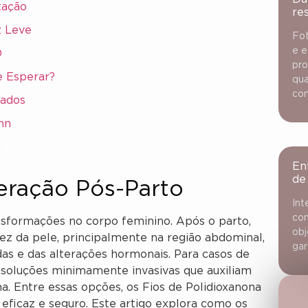
tação
re
z Leve
Fot
e e
O
pro
e Esperar?
qua
con
tados
nn
a
En
de
eração Pós-Parto
Int
con
nsformações no corpo feminino. Após o parto,
obj
z da pele, principalmente na região abdominal,
gar
das e das alterações hormonais. Para casos de
e soluções minimamente invasivas que auxiliam
a. Entre essas opções, os Fios de Polidioxanona
icaz e seguro. Este artigo explora como os