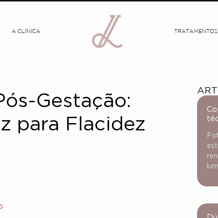
A CLÍNICA
TRATAMENTOS
ART
Pós-Gestação:
Co
té
z para Flacidez
Fot
est
ren
lum
o
Dú