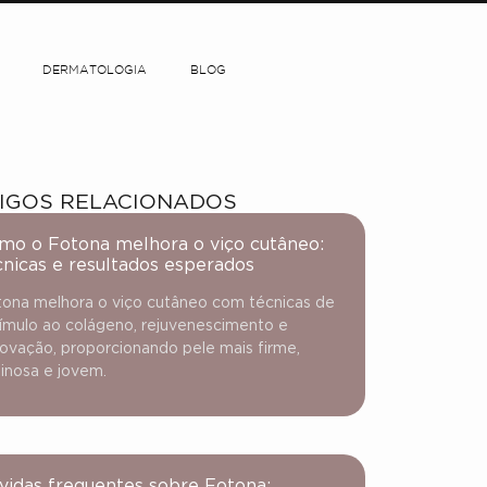
DERMATOLOGIA
BLOG
IGOS RELACIONADOS
mo o Fotona melhora o viço cutâneo:
cnicas e resultados esperados
ona melhora o viço cutâneo com técnicas de
ímulo ao colágeno, rejuvenescimento e
ovação, proporcionando pele mais firme,
inosa e jovem.
vidas frequentes sobre Fotona: