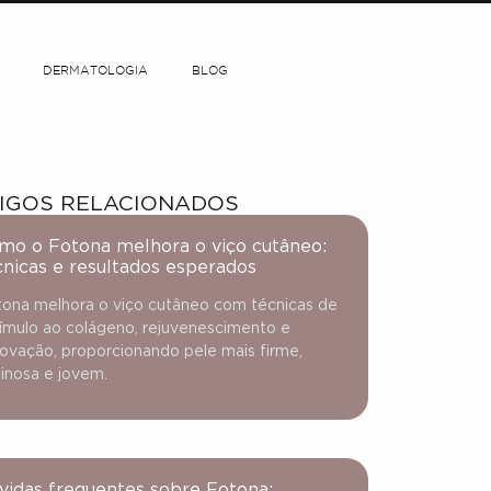
DERMATOLOGIA
BLOG
IGOS RELACIONADOS
mo o Fotona melhora o viço cutâneo:
cnicas e resultados esperados
ona melhora o viço cutâneo com técnicas de
ímulo ao colágeno, rejuvenescimento e
ovação, proporcionando pele mais firme,
inosa e jovem.
vidas frequentes sobre Fotona: