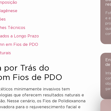
mposição
re
olagênese
Fot
e e
ões
pro
hes Técnicos
qua
con
tados a Longo Prazo
ann em Fios de PDO
turais
En
de
a por Trás do
Int
om Fios de PDO
con
obj
téticos minimamente invasivos tem
gar
logias que oferecem resultados naturais e
o. Nesse cenário, os Fios de Polidioxanona
adora para o rejuvenescimento facial e