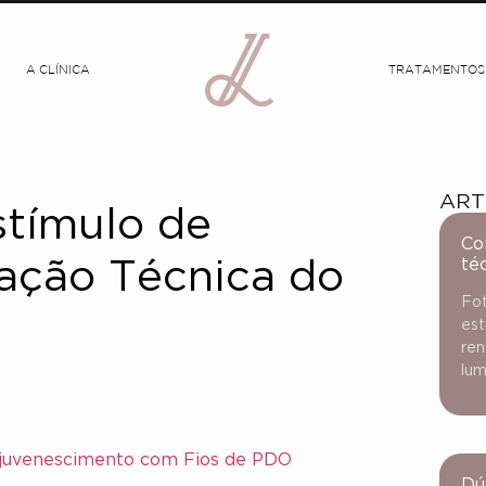
A CLÍNICA
TRATAMENTOS
ART
stímulo de
Co
té
cação Técnica do
Fot
est
ren
lum
Rejuvenescimento com Fios de PDO
Dú