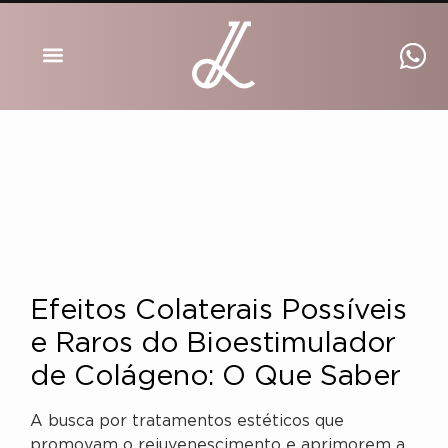
DRA INGRID LUCKMANN
Efeitos Colaterais Possíveis
e Raros do Bioestimulador
de Colágeno: O Que Saber
A busca por tratamentos estéticos que
promovam o rejuvenescimento e aprimorem a