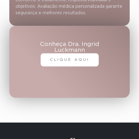
conforme o tratamento, resposta individual e
objetivos. Avaliação médica personalizada garante
segurança e melhores resultados.
Conheça Dra. Ingrid
Luckmann
CLIQUE AQUI