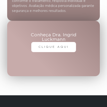
conforme o tratamento, resposta individual e
objetivos. Avaliação médica personalizada garante
segurança e melhores resultados.
Conheça Dra. Ingrid
Luckmann
CLIQUE AQUI