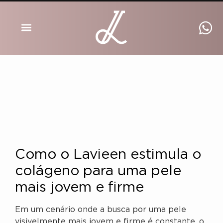
DRA INGRID LUCKMANN
Como o Lavieen estimula o
colágeno para uma pele
mais jovem e firme
Em um cenário onde a busca por uma pele
visivelmente mais jovem e firme é constante, o