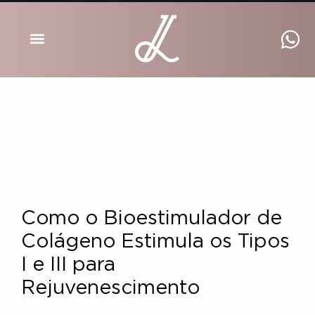
DRA INGRID LUCKMANN
Como o Bioestimulador de
Colágeno Estimula os Tipos
I e III para
Rejuvenescimento