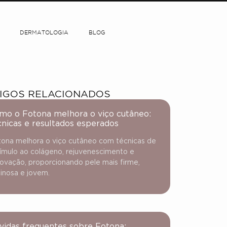
DERMATOLOGIA
BLOG
IGOS RELACIONADOS
mo o Fotona melhora o viço cutâneo:
cnicas e resultados esperados
ona melhora o viço cutâneo com técnicas de
ímulo ao colágeno, rejuvenescimento e
ovação, proporcionando pele mais firme,
inosa e jovem.
vidas frequentes sobre Fotona: