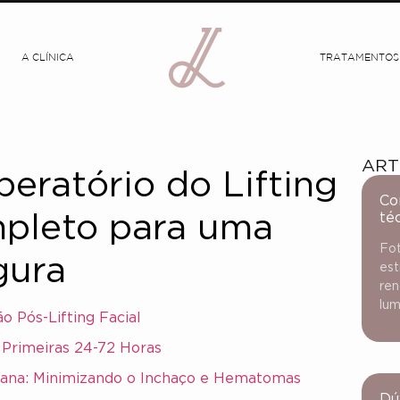
A CLÍNICA
TRATAMENTOS
ART
ratório do Lifting
Co
té
mpleto para uma
Fot
gura
est
ren
lum
o Pós-Lifting Facial
 Primeiras 24-72 Horas
mana: Minimizando o Inchaço e Hematomas
Dú