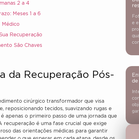
emanas 2 a 4
re
azo: Meses 1 a 6
Fot
e e
o Médico
pro
 Sua Recuperação
qua
con
mento São Chaves
da da Recuperação Pós-
En
de
Int
con
ocedimento cirúrgico transformador que visa
obj
ce, reposicionando tecidos, suavizando rugas e
gar
ia é apenas o primeiro passo de uma jornada que
A recuperação é uma fase crucial que exige
oroso das orientações médicas para garantir
reender o que esperar em cada etapa, desde os