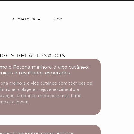
DERMATOLOGIA
BLOG
IGOS RELACIONADOS
mo o Fotona melhora o viço cutâneo:
cnicas e resultados esperados
ona melhora o viço cutâneo com técnicas de
ímulo ao colágeno, rejuvenescimento e
ovação, proporcionando pele mais firme,
inosa e jovem.
vidas frequentes sobre Fotona: