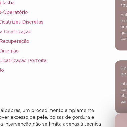
plastia
re
s-Operatório
Fot
e e
icatrizes Discretas
pro
a Cicatrização
qua
con
a Recuperação
Cirurgião
icatrização Perfeita
En
ão
de
Int
con
obj
gar
as pálpebras, um procedimento amplamente
over excesso de pele, bolsas de gordura e
sa intervenção não se limita apenas à técnica