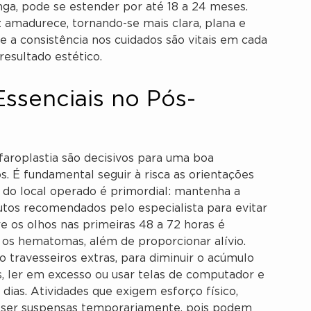
nga, pode se estender por até 18 a 24 meses.
iz amadurece, tornando-se mais clara, plana e
 e a consistência nos cuidados são vitais em cada
esultado estético.
ssenciais no Pós-
faroplastia são decisivos para uma boa
s. É fundamental seguir à risca as orientações
e do local operado é primordial: mantenha a
utos recomendados pelo especialista para evitar
e os olhos nas primeiras 48 a 72 horas é
e os hematomas, além de proporcionar alívio.
 travesseiros extras, para diminuir o acúmulo
os, ler em excesso ou usar telas de computador e
dias. Atividades que exigem esforço físico,
m ser suspensas temporariamente, pois podem