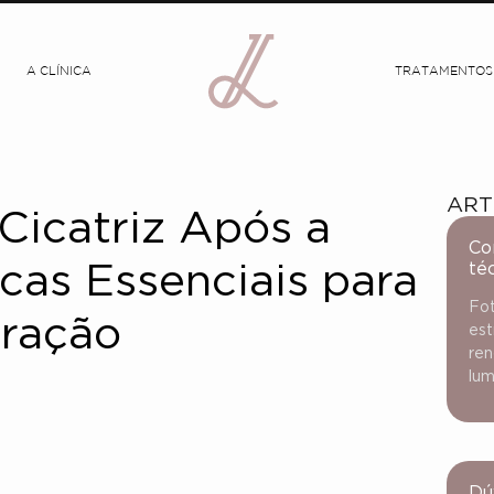
A CLÍNICA
TRATAMENTOS
ART
Cicatriz Após a
Co
té
icas Essenciais para
Fot
ração
est
ren
lum
Dú