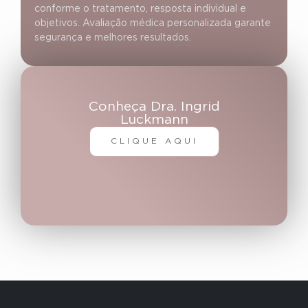
conforme o tratamento, resposta individual e
objetivos. Avaliação médica personalizada garante
segurança e melhores resultados.
Conheça Dra. Ingrid
Luckmann
CLIQUE AQUI