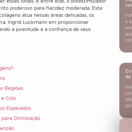
 esses sinais, e entre elas, o bioestimulador
re
nto poderoso para flacidez moderada. Este
colágeno atua nessas áreas delicadas, os
Fot
e e
Dra. Ingrid Luckmann em proporcionar
pro
ando a juventude e a confiança de seus
qua
con
ágeno?
En
de
olo
Int
as Regiões
con
 e Colo
obj
gar
dos Esperados
 para Otimização
tenção