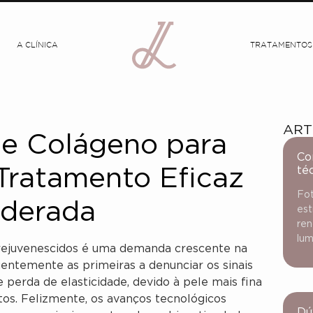
A CLÍNICA
TRATAMENTOS
ART
de Colágeno para
Co
té
Tratamento Eficaz
Fot
oderada
est
ren
lum
 rejuvenescidos é uma demanda crescente na
uentemente as primeiras a denunciar os sinais
 perda de elasticidade, devido à pele mais fina
os. Felizmente, os avanços tecnológicos
Dú