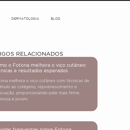
DERMATOLOGIA
BLOG
IGOS RELACIONADOS
mo o Fotona melhora o viço cutâneo:
cnicas e resultados esperados
ona melhora o viço cutâneo com técnicas de
ímulo ao colágeno, rejuvenescimento e
ovação, proporcionando pele mais firme,
inosa e jovem.
vidas frequentes sobre Fotona: