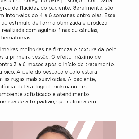
lador de colágeno para pescoço e colo varia
grau de flacidez do paciente. Geralmente, são
om intervalos de 4 a 6 semanas entre elas. Essa
 ao estímulo de forma otimizada e produza
 realizada com agulhas finas ou cânulas,
e hematomas.
imeiras melhorias na firmeza e textura da pele
s a primeira sessão. O efeito máximo de
ntre 3 a 6 meses após o início do tratamento,
 pico. A pele do pescoço e colo estará
 as rugas mais suavizadas. A paciente,
clínica da Dra. Ingrid Luckmann em
o ambiente sofisticado e atendimento
iência de alto padrão, que culmina em