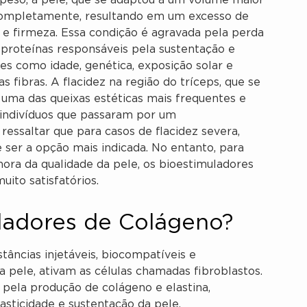
eso, a pele, que se adaptou a um volume maior
 completamente, resultando em um excesso de
 e firmeza. Essa condição é agravada pela perda
s proteínas responsáveis pela sustentação e
res como idade, genética, exposição solar e
fibras. A flacidez na região do tríceps, que se
uma das queixas estéticas mais frequentes e
 indivíduos que passaram por um
essaltar que para casos de flacidez severa,
 ser a opção mais indicada. No entanto, para
hora da qualidade da pele, os bioestimuladores
ito satisfatórios.
ladores de Colágeno?
âncias injetáveis, biocompatíveis e
a pele, ativam as células chamadas fibroblastos.
 pela produção de colágeno e elastina,
asticidade e sustentação da pele.