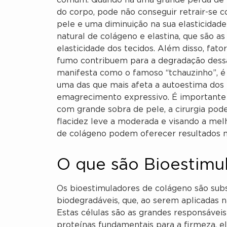
comum. Quando há uma grande perda de p
do corpo, pode não conseguir retrair-se
pele e uma diminuição na sua elasticidade
natural de colágeno e elastina, que são a
elasticidade dos tecidos. Além disso, fato
fumo contribuem para a degradação dessas 
manifesta como o famoso “tchauzinho”, é 
uma das que mais afeta a autoestima dos
emagrecimento expressivo. É importante r
com grande sobra de pele, a cirurgia pode
flacidez leve a moderada e visando a mel
de colágeno podem oferecer resultados mu
O que são Bioestimu
Os bioestimuladores de colágeno são subst
biodegradáveis, que, ao serem aplicadas n
Estas células são as grandes responsáveis
proteínas fundamentais para a firmeza, el