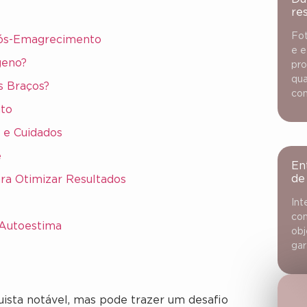
re
Fot
Pós-Emagrecimento
e e
geno?
pro
qua
s Braços?
con
nto
 e Cuidados
e
En
de
ra Otimizar Resultados
Int
con
 Autoestima
obj
gar
sta notável, mas pode trazer um desafio