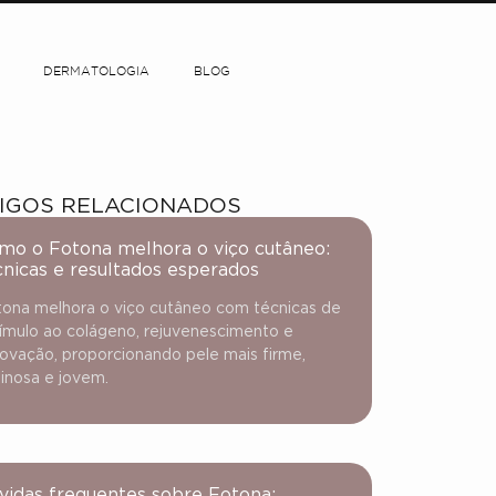
DERMATOLOGIA
BLOG
IGOS RELACIONADOS
mo o Fotona melhora o viço cutâneo:
cnicas e resultados esperados
ona melhora o viço cutâneo com técnicas de
ímulo ao colágeno, rejuvenescimento e
ovação, proporcionando pele mais firme,
inosa e jovem.
vidas frequentes sobre Fotona: