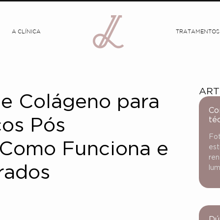
A CLÍNICA
TRATAMENTOS
ART
de Colágeno para
Co
té
ços Pós
Fot
 Como Funciona e
est
ren
rados
lum
Dú