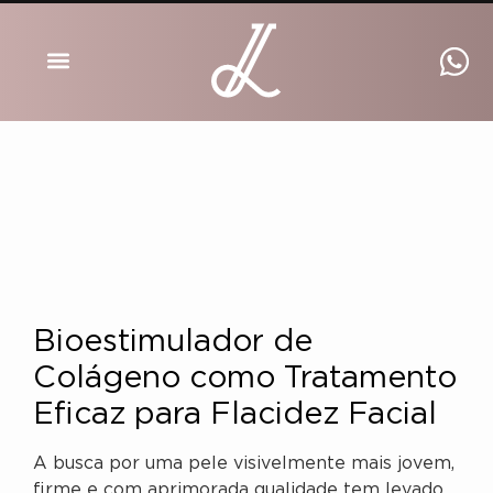
DRA INGRID LUCKMANN
Bioestimulador de
Colágeno como Tratamento
Eficaz para Flacidez Facial
A busca por uma pele visivelmente mais jovem,
firme e com aprimorada qualidade tem levado