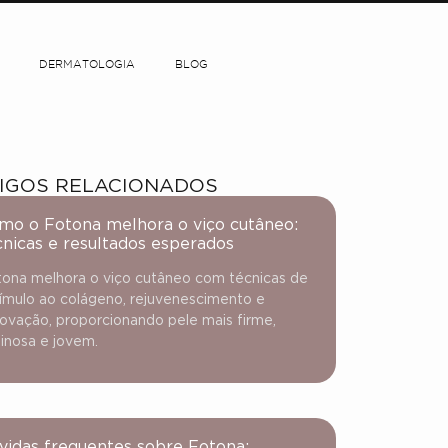
DERMATOLOGIA
BLOG
IGOS RELACIONADOS
mo o Fotona melhora o viço cutâneo:
cnicas e resultados esperados
ona melhora o viço cutâneo com técnicas de
ímulo ao colágeno, rejuvenescimento e
ovação, proporcionando pele mais firme,
inosa e jovem.
vidas frequentes sobre Fotona: