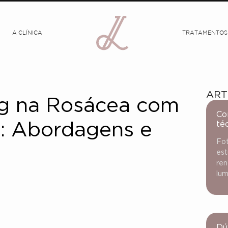
A CLÍNICA
TRATAMENTOS
ART
ng na Rosácea com
Co
té
a: Abordagens e
Fot
est
ren
lum
Dú