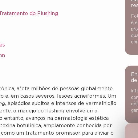
re
 Tratamento do Flushing
Fot
e e
pro
qua
con
es
nn
En
de
ônica, afeta milhões de pessoas globalmente,
Int
o e, em casos severos, lesões acneiformes. Um
con
ing
, episódios súbitos e intensos de vermelhidão
obj
mente, o manejo do flushing envolve uma
gar
No entanto, avanços na dermatologia estética
 toxina botulínica, amplamente conhecida por
o como um tratamento promissor para aliviar o