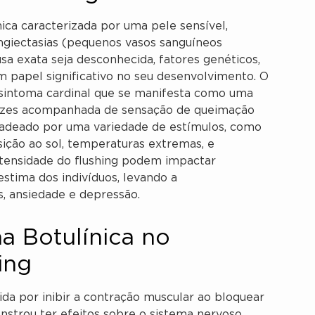
ica caracterizada por uma pele sensível,
ngiectasias (pequenos vasos sanguíneos
usa exata seja desconhecida, fatores genéticos,
papel significativo no seu desenvolvimento. O
um sintoma cardinal que se manifesta como uma
vezes acompanhada de sensação de queimação
cadeado por uma variedade de estímulos, como
osição ao sol, temperaturas extremas, e
ntensidade do flushing podem impactar
stima dos indivíduos, levando a
s, ansiedade e depressão.
a Botulínica no
ing
ida por inibir a contração muscular ao bloquear
nstrou ter efeitos sobre o sistema nervoso