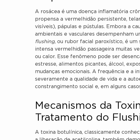
A rosácea é uma doença inflamatória crôn
propensa a vermelhidão persistente, tela
visíveis), pápulas e pústulas. Embora a ca
ambientais e vasculares desempenham um 
flushing
, ou rubor facial paroxístico, é 
intensa vermelhidão passageira muitas 
ou calor. Esse fenômeno pode ser desen
estresse, alimentos picantes, álcool, exp
mudanças emocionais. A frequência e a i
severamente a qualidade de vida e a autoe
constrangimento social e, em alguns caso
Mecanismos da Toxin
Tratamento do Flush
A toxina botulínica, classicamente conhec
a liberação de acetilcolina, também demo