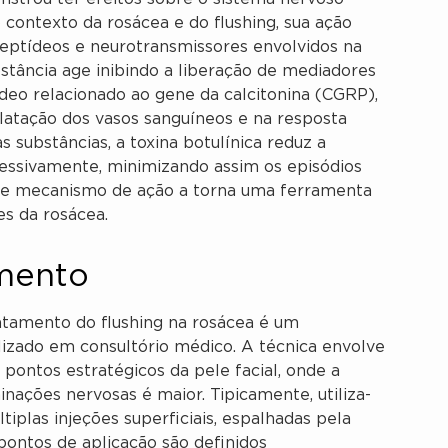
contexto da rosácea e do flushing, sua ação
peptídeos e neurotransmissores envolvidos na
stância age inibindo a liberação de mediadores
ídeo relacionado ao gene da calcitonina (CGRP),
atação dos vasos sanguíneos e na resposta
s substâncias, a toxina botulínica reduz a
cessivamente, minimizando assim os episódios
Este mecanismo de ação a torna uma ferramenta
es da rosácea.
imento
ratamento do flushing na rosácea é um
izado em consultório médico. A técnica envolve
pontos estratégicos da pele facial, onde a
nações nervosas é maior. Tipicamente, utiliza-
tiplas injeções superficiais, espalhadas pela
pontos de aplicação são definidos