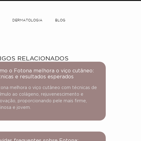
DERMATOLOGIA
BLOG
IGOS RELACIONADOS
mo o Fotona melhora o viço cutâneo:
cnicas e resultados esperados
ona melhora o viço cutâneo com técnicas de
ímulo ao colágeno, rejuvenescimento e
ovação, proporcionando pele mais firme,
inosa e jovem.
vidas frequentes sobre Fotona: