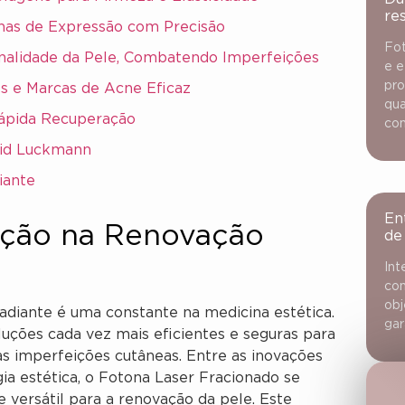
re
nhas de Expressão com Precisão
Fot
onalidade da Pele, Combatendo Imperfeições
e e
pro
es e Marcas de Acne Eficaz
qua
Rápida Recuperação
con
rid Luckmann
iante
En
ução na Renovação
de
Int
con
obj
adiante é uma constante na medicina estética.
gar
uções cada vez mais eficientes e seguras para
s imperfeições cutâneas. Entre as inovações
a estética, o Fotona Laser Fracionado se
versátil para a renovação da pele. Este