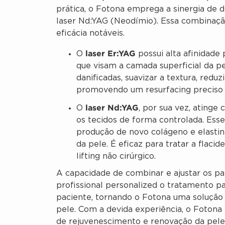
prática, o Fotona emprega a sinergia de do
laser Nd:YAG (Neodímio). Essa combinação
eficácia notáveis.
laser Er:YAG
O
possui alta afinidade 
que visam a camada superficial da pe
danificadas, suavizar a textura, reduz
promovendo um resurfacing preciso
laser Nd:YAG
O
, por sua vez, ating
os tecidos de forma controlada. Ess
produção de novo colágeno e elastin
da pele. É eficaz para tratar a flac
lifting não cirúrgico.
A capacidade de combinar e ajustar os p
profissional personalized o tratamento p
paciente, tornando o Fotona uma solução 
pele. Com a devida experiência, o Fotona
de rejuvenescimento e renovação da pele